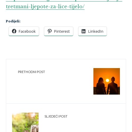
tretmani-ljepote-za-lice-tijelo/
Podijeli:
Facebook
Pinterest
LinkedIn
PRETHODNI POST
Ljubav bez granica: Kako
prepoznati pravu povezanost
SLJEDEĆI POST
Finansijski ciljevi: Kako ih
postaviti i ostvariti