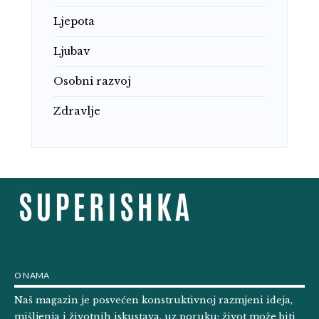
Ljepota
Ljubav
Osobni razvoj
Zdravlje
O NAMA
Naš magazin je posvećen konstruktivnoj razmjeni ideja,
mišljenja i životnih iskustava, uz poruku: život može biti